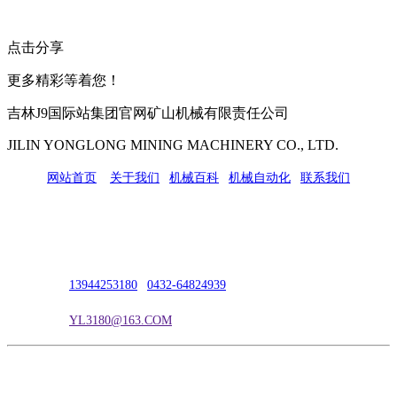
点击分享
更多精彩等着您！
吉林J9国际站集团官网矿山机械有限责任公司
JILIN YONGLONG MINING MACHINERY CO., LTD.
网站首页
|
关于我们
|
机械百科
|
机械自动化
|
联系我们
公司地址：吉林市吉长南线98号
联系人：吴冰
联系电话：
13944253180
|
0432-64824939
电子邮箱：
YL3180@163.COM