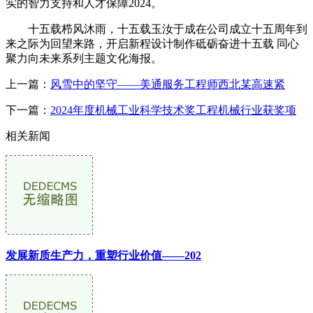
实的智力支持和人才保障2024。
十五载栉风沐雨，十五载玉汝于成在公司成立十五周年到
来之际为回望来路，开启新程设计制作砥砺奋进十五载 同心
聚力向未来系列主题文化海报。
上一篇：
风雪中的坚守——美通服务工程师西北某高速紧
下一篇：
2024年度机械工业科学技术奖工程机械行业获奖项
相关新闻
发展新质生产力，重塑行业价值——202