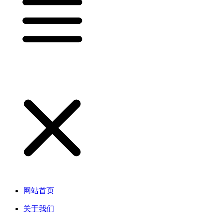
网站首页
关于我们