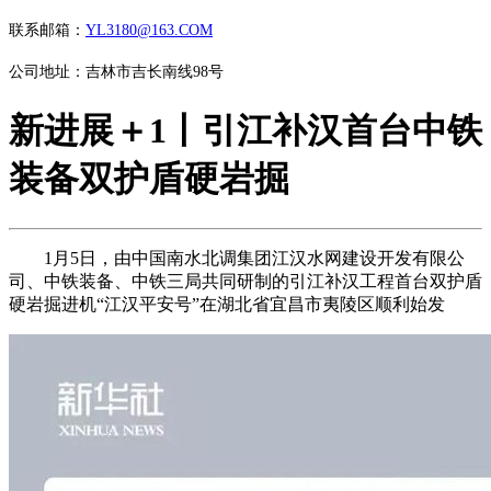
联系邮箱：
YL3180@163.COM
公司地址：吉林市吉长南线98号
新进展＋1丨引江补汉首台中铁
装备双护盾硬岩掘
1月5日，由中国南水北调集团江汉水网建设开发有限公
司、中铁装备、中铁三局共同研制的引江补汉工程首台双护盾
硬岩掘进机“江汉平安号”在湖北省宜昌市夷陵区顺利始发