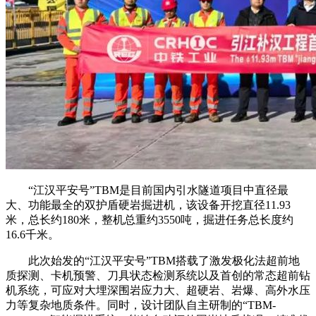
“江汉平安号”TBM是目前国内引水隧道项目中直径最
大、功能最全的双护盾硬岩掘进机，该设备开挖直径11.93
米，总长约180米，整机总重约3550吨，掘进任务总长度约
16.6千米。
此次始发的“江汉平安号”TBM搭载了激发极化法超前地
质探测、卡机预警、刀具状态检测系统以及首创的常态超前钻
机系统，可应对大埋深围岩应力大、超硬岩、岩爆、高外水压
力等复杂地质条件。同时，设计团队自主研制的“TBM-