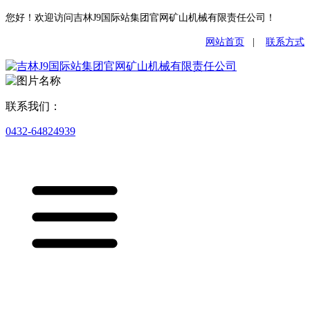
您好！欢迎访问吉林J9国际站集团官网矿山机械有限责任公司！
网站首页
|
联系方式
联系我们：
0432-64824939