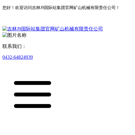
您好！欢迎访问吉林J9国际站集团官网矿山机械有限责任公司！
联系我们：
0432-64824939