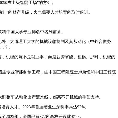
00家杰出级智能工场”的方针。
+”的财产升级，火急需要人才培育的取时俱进。
软科中国大学专业排名中名列前茅。
此外，太道理工大学的机械设想制制及其从动化（中外合做办
名…？。
言，机械的坑不是就业率，而是薪资寒酸、粗粝。那时，机械的
招生专业智能制制工程，由中国工程院院士卢秉恒和中国工程院
到整车从动化出产流水线，都离不开机械的手艺支持。
育人才。2023年首届结业生深制率高达92%。
2025年，全国已有372所高校开设此专业。