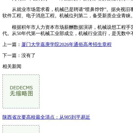
从就业市场需求看，机械已是聘请“喷鼻饽饽”。据央视旧事报
软件工程、电子消息工程。机械位列第二，备受新质企业青睐
根据积年市人力资本市场薪酬数据演讲，机械设想工程手艺人员
代。从50年代第一机械工业部成立，机械行业流行，是无数中
上一篇：
厦门大学嘉庚学院2026年通俗高考招生章程
下一篇：没有了
相关新闻
陕西省次要高校最全清点：从985到平易近