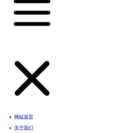
网站首页
关于我们