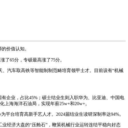
师的价值认知。
涨了65分，专硕最高涨了75分。
航天、汽车取高铁等智能制制范畴培育领甲士才。目前设有“机械
有企业，占比45%；硕士结业生则入职华为、比亚迪、中国电
海海洋石油局，实现年薪25w+和20w+。
平台培育高新手艺人才。2024届结业生读研深制率达94%。
住工业经济大盘的“压舱石”，鞭策机械行业运转连结平稳向好态