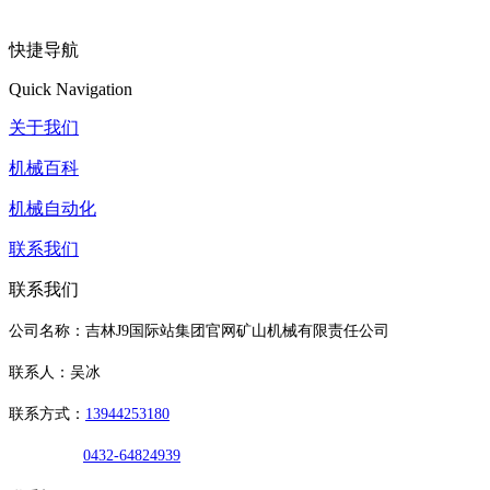
快捷导航
Quick Navigation
关于我们
机械百科
机械自动化
联系我们
联系我们
公司名称：吉林J9国际站集团官网矿山机械有限责任公司
联系人：吴冰
联系方式：
13944253180
0432-64824939