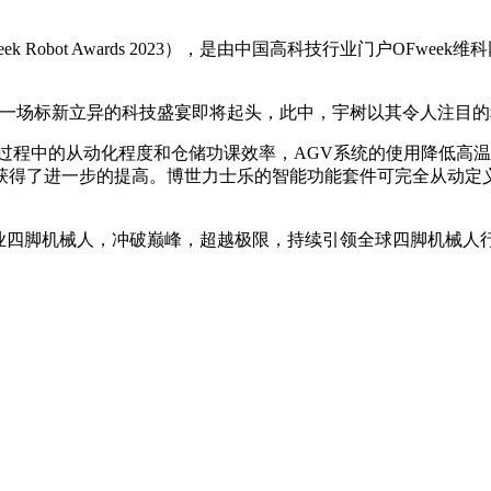
k Robot Awards 2023），是由中国高科技行业门户OFwe
揭幕。一场标新立异的科技盛宴即将起头，此中，宇树以其令人注
程中的从动化程度和仓储功课效率，AGV系统的使用降低高温
了进一步的提高。博世力士乐的智能功能套件可完全从动定义●Li
B2工业四脚机械人，冲破巅峰，超越极限，持续引领全球四脚机械人