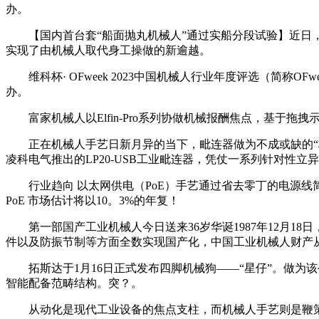
办。
【国内首台套“船面抛丸机械人”通过实船分段试验】近日，
实现了由机械人取代身工操做的新逾越。
维科杯· OFweek 2023中国机械人行业年度评选（简称OFwee
办。
富家机械人以Elfin-Pro系列协做机械报酬焦点，基于
正在机械人手艺日新月异的当下，毗连器做为不成或缺的“桥
凌科电气推出的LP20-USB工业毗连器，凭仗一系列针对性
行业趋向 以太网供电（PoE）手艺通过省去零丁的电源线
PoE 市场估计将以10。3%的年复！
第一部国产工业机械人今日送来36岁华诞1987年12月18
件以及防振节制等方面全数实现国产化，中国工业机械人财产
拓斯达于1月16日正式发布四脚机械狗——“星仔”。做为
智能配备范畴结构。突？。
从动化是现代工业设备的焦点支柱，而机械人手艺则是鞭策其