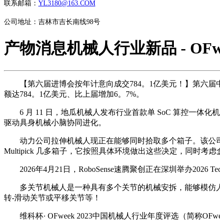
联系邮箱：
YL3180@163.COM
公司地址：吉林市吉长南线98号
产物消息机械人行业新品 - OFw
【第六届进博会按年计意向成交784。1亿美元！】第六届
额达784。1亿美元、比上届增加6。7%。
6 月 11 日，地瓜机械人发布行业首款单 SoC 算控一体化
驱动具身机械小脑协同进化。
动力公司拉伸机械人现正在能够同时拾取多个箱子。该公司将这项新
Multipick 几多箱子，它按照具体环境做出这些决定，同时
2026年4月21日，RoboSense速腾聚创正在深圳举办2026
多关节机械人是一种具有多个关节的机械安拆，能够模仿人
转-滑动关节或平移关节等！
维科杯· OFweek 2023中国机械人行业年度评选（简称OFwee