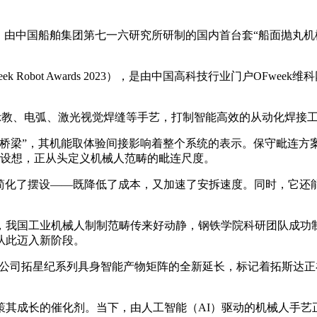
由中国船舶集团第七一六研究所研制的国内首台套“船面抛丸机
k Robot Awards 2023），是由中国高科技行业门户OFwe
拖拽示教、电弧、激光视觉焊缝等手艺，打制智能高效的从动化焊
梁”，其机能取体验间接影响着整个系统的表示。保守毗连方
立异设想，正从头定义机械人范畴的毗连尺度。
简化了摆设——既降低了成本，又加速了安拆速度。同时，它还
日，我国工业机械人制制范畴传来好动静，钢铁学院科研团队成功
从此迈入新阶段。
该公司拓星纪系列具身智能产物矩阵的全新延长，标记着拓斯达
成长的催化剂。当下，由人工智能（AI）驱动的机械人手艺