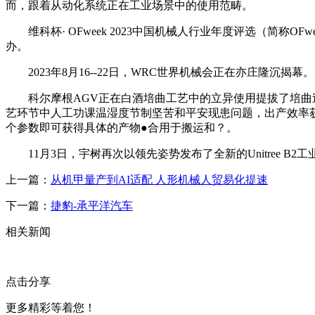
而，跟着从动化系统正在工业场景中的使用范畴。
维科杯· OFweek 2023中国机械人行业年度评选（简称OFwee
办。
2023年8月16--22日，WRC世界机械会正在亦庄隆沉
科尔摩根AGV正在白酒培曲工艺中的立异使用提拔了培曲过
艺环节中人工功课温湿度节制坚苦和平安现患问题，出产效率获得
个参数即可获得具体的产物●合用于搬运和？。
11月3日，宇树再次以领先姿势发布了全新的Unitree 
上一篇：
从机甲量产到AI适配 人形机械人贸易化提速
下一篇：
捷豹-承平洋汽车
相关新闻
点击分享
更多精彩等着您！