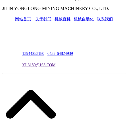
JILIN YONGLONG MINING MACHINERY CO., LTD.
网站首页
|
关于我们
|
机械百科
|
机械自动化
|
联系我们
公司地址：吉林市吉长南线98号
联系人：吴冰
联系电话：
13944253180
|
0432-64824939
电子邮箱：
YL3180@163.COM