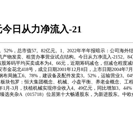
元今日从力净流入-21
。52%，总市值57。82亿元。1、2022年半年报暗示：公司
发卖、租赁办事营业试点结构。今日从力净流入-2152。84万，
。该股筹码平均买卖成本为4。66元，近期筹码减仓，但减仓程度减
花北418号，成立日期2001年12月8日，上市日期2004
布局施工6。78%，建设备及配件发卖3。52%，运输营业3。04
念板块包罗：恒大集团概念、机械、小盘平衡、养老金概念、工程机
026年1月-3月，扶植机械实现停业收入4。49亿元，同比增加3。4
衡臻选夹杂A（015718）位居第十大畅通股东，为新进股东。中欧