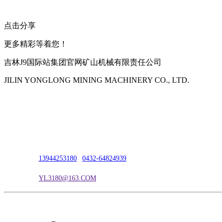
点击分享
更多精彩等着您！
吉林J9国际站集团官网矿山机械有限责任公司
JILIN YONGLONG MINING MACHINERY CO., LTD.
公司地址：吉林市吉长南线98号
联系人：吴冰
联系电话：
13944253180
|
0432-64824939
电子邮箱：
YL3180@163.COM