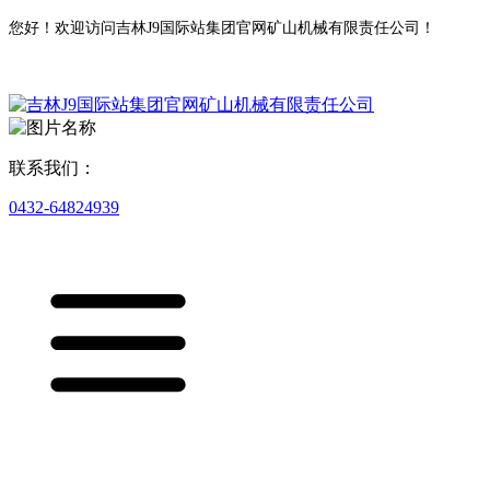
您好！欢迎访问吉林J9国际站集团官网矿山机械有限责任公司！
联系我们：
0432-64824939