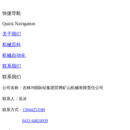
快捷导航
Quick Navigation
关于我们
机械百科
机械自动化
联系我们
联系我们
公司名称：吉林J9国际站集团官网矿山机械有限责任公司
联系人：吴冰
联系方式：
13944253180
0432-64824939