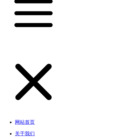
网站首页
关于我们