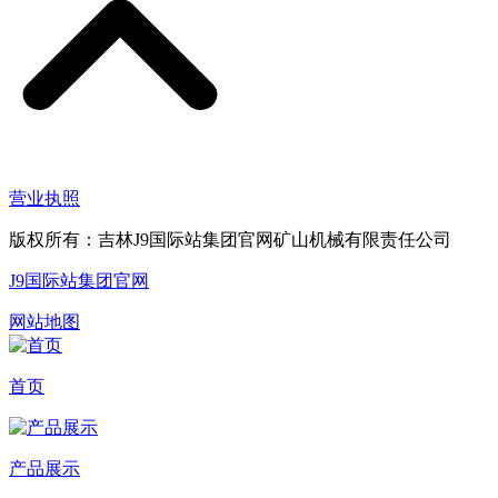
营业执照
版权所有：吉林J9国际站集团官网矿山机械有限责任公司
J9国际站集团官网
网站地图
首页
产品展示