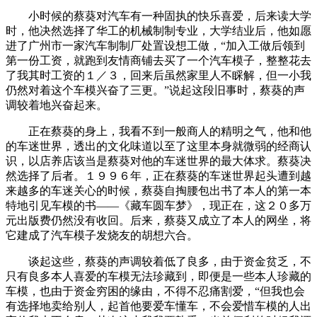
小时候的蔡葵对汽车有一种固执的快乐喜爱，后来读大学
时，他决然选择了华工的机械制制专业，大学结业后，他如愿
进了广州市一家汽车制制厂处置设想工做，“加入工做后领到
第一份工资，就跑到友情商铺去买了一个汽车模子，整整花去
了我其时工资的１／３，回来后虽然家里人不睬解，但一小我
仍然对着这个车模兴奋了三更。”说起这段旧事时，蔡葵的声
调较着地兴奋起来。
正在蔡葵的身上，我看不到一般商人的精明之气，他和他
的车迷世界，透出的文化味道以至了这里本身就微弱的经商认
识，以店养店该当是蔡葵对他的车迷世界的最大体求。蔡葵决
然选择了后者。１９９６年，正在蔡葵的车迷世界起头遭到越
来越多的车迷关心的时候，蔡葵自掏腰包出书了本人的第一本
特地引见车模的书——《藏车圆车梦》，现正在，这２０多万
元出版费仍然没有收回。后来，蔡葵又成立了本人的网坐，将
它建成了汽车模子发烧友的胡想六合。
谈起这些，蔡葵的声调较着低了良多，由于资金贫乏，不
只有良多本人喜爱的车模无法珍藏到，即便是一些本人珍藏的
车模，也由于资金穷困的缘由，不得不忍痛割爱，“但我也会
有选择地卖给别人，起首他要爱车懂车，不会爱惜车模的人出