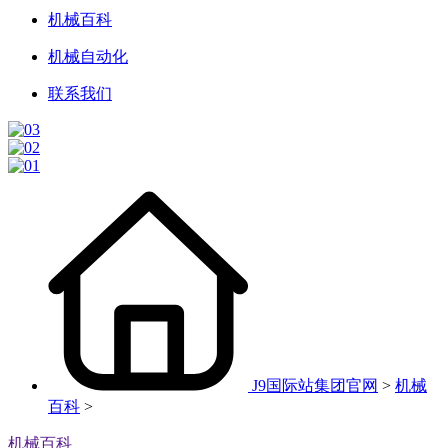
机械百科
机械自动化
联系我们
J9国际站集团官网
>
机械
百科
>
机械百科