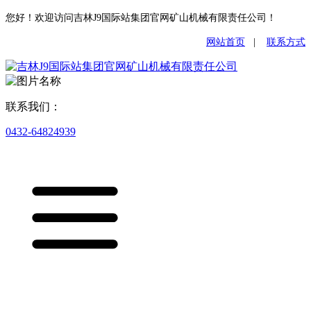
您好！欢迎访问吉林J9国际站集团官网矿山机械有限责任公司！
网站首页
|
联系方式
联系我们：
0432-64824939