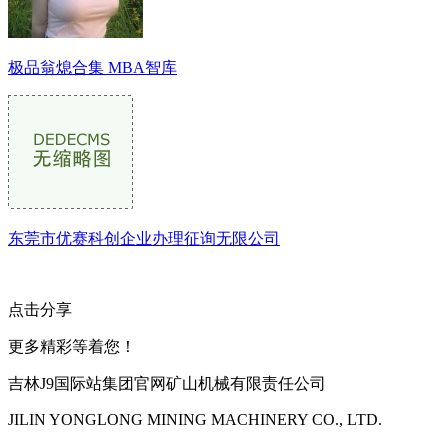
极品翁熄合集 MBA智库
东莞市优赛科创企业办理征询无限公司
点击分享
更多精彩等着您！
吉林J9国际站集团官网矿山机械有限责任公司
JILIN YONGLONG MINING MACHINERY CO., LTD.