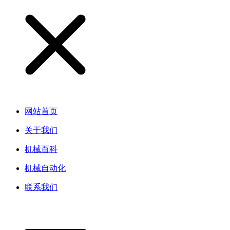
网站首页
关于我们
机械百科
机械自动化
联系我们