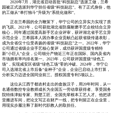
2020年7月，湖北省启动首批“科技副总”选派工做，兰希
园被正式选派到华宁担任省级“科技副总”。有了正式身份，他
的工做从“单打独斗”升级为“系统化做和”。
正在兰希园的全力鞭策下，华宁公司的立异实力实现了质
的飞跃。2021年，公司获批湖北省防腐耐磨手艺企校结合立异
核心，同年通过国度高新手艺企业评审，获评湖北省手艺立异
示范企业，兰希园本人因办事企业贡献凸起获省级传递表彰，
成为全省仅十位受表扬的省级“科技副总”之一。2022年，华宁
公司通过省级企业手艺核心复评，成功获评国度级专精特
新“小巨人”企业，公司细分产物近三年正在国际、国内及省内
市场拥有率均排名第一。2023年，公司获评国度级“绿色工
场”，实现咸安区省级“绿色工场”零的冲破。2024年，华宁公
司入选湖北省上市后备“金种子”企业，企业已启动上市打算，
分析实力迈进全国同业前三。授权国度专利5项以上。
这位从江西于都农村走出的畲族汉子，用20年时间，从一
名通俗数控专业教师成长为全国五一劳动章获得者、享受国务
院特殊津贴专家、荆楚工匠、全国先辈根本工艺人才。他把讲
堂搬进车间，把论文写正在财产一线，把专利留正在企业里，
用现实步履注释了新时代职教人的取担任。