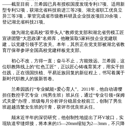
——截至目前，兰希园已具有授权国度发现专利17项、适用新
型专利52项，获湖北省科技前进三等2项、湖北省职工优良立
异三等3项，掌管完成省市级教科研及企业技改项目20余项，
登记湖北省科技21项。
做为湖北省高校“双带头人”教师党支部和湖北省劳模工匠
宣讲团暨“大思政课”名师库，他鞭策取5家科技企业党建联
建，以党建引领手艺攻关。本年，其所正在党支部被湖北省教
育厅保举参评全国高校党建样板党支部。
初心不改，方得一直；奋斗不止，方能致远。兰希园，这
位职教阵线上的“红色工匠”，正以匠心铸魂育英才，用实干担
任践，正在强国扶植、平易近族回复的新征程上，书写着属于
新时代职教人的簇新答卷。
兰希园践行“专业赋能+爱心育人”。2011年，他自动请缨
担任数控手艺专业（纯男生班）班从任，通过“专业引领+保姆
式关爱”办理，班级每月分析评分稳居全校前三，创制了男生
班超越浩繁女生班的汗青，获评市优良班从任。
颠末近半年的深切研究，他创制性地提出了环V坡口，实
现轨道窄缝焊接，将本来的15—20mm缩短为2—3mm，不只降