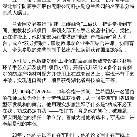
湖北华宁防腐手艺股份无限公司科技副总兰希园的名字非分特
别惹人瞩目。
兰希园立异奉行“党建+三维融合”工做法，把讲堂搬到车
间、把教材换成项目，率领支部正在手艺攻坚中初心、党性。
正在讲授上，他以支部为纽带搭建“党建+产教融合”育人平
台，成立“双导师制”，联动教师取企业手艺结合讲课、协同育
人，牵头参取的先辈制制手艺出产性实训获评国度级实训。
入驻后，他敏捷沉组“工业沉防腐高耐磨成套设备取材料
环节手艺立异及使用”项目小组，开辟或升级出60多个各有侧
沉的防腐产物材料配方并使用正在成套设备上，实现环节手艺
冲破，实现进口替代，项目获得湖北省科技前进三等。
从2006年到2026年，20年弹指一挥间。兰希园从一名通俗
的教师成长为全国五一劳动章获得者，从一间实训车间省级新
型研发机构的舞台。他用现实步履注释了什么是“功成不必正
在我，功成必定有我”——教好书、育是他的初心，破难题、
解实困是他的担任，敢立异、善做为是他的逃求，守规律、讲
奉献是他的本色。
20年，他的尝试室正在车间里，他的论文写正在产线上