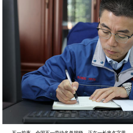
五一前夜，全国五一劳动名单揭晓。正在一长串名字里，