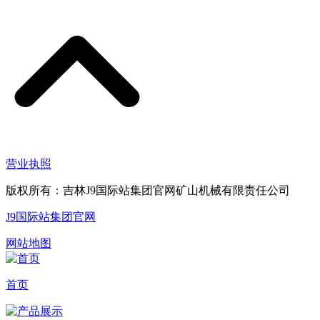
营业执照
版权所有：吉林J9国际站集团官网矿山机械有限责任公司
J9国际站集团官网
网站地图
首页