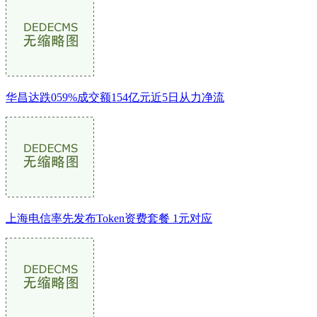
华昌达跌059%成交额154亿元近5日从力净流
上海电信率先发布Token资费套餐 1元对应