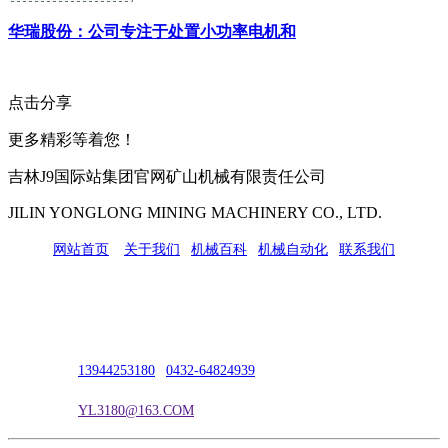
华瑞股份：公司专注于处置小功率电机和
点击分享
更多精彩等着您！
吉林J9国际站集团官网矿山机械有限责任公司
JILIN YONGLONG MINING MACHINERY CO., LTD.
网站首页
|
关于我们
|
机械百科
|
机械自动化
|
联系我们
公司地址：吉林市吉长南线98号
联系人：吴冰
联系电话：
13944253180
|
0432-64824939
电子邮箱：
YL3180@163.COM