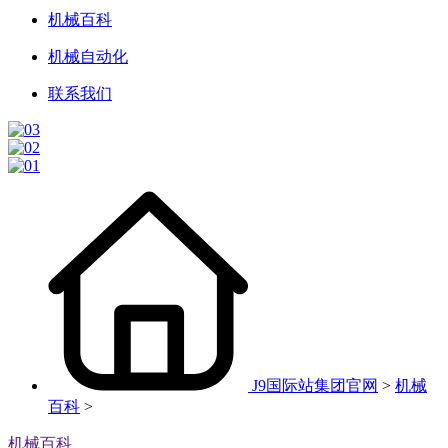
机械百科
机械自动化
联系我们
J9国际站集团官网
>
机械
百科
>
机械百科