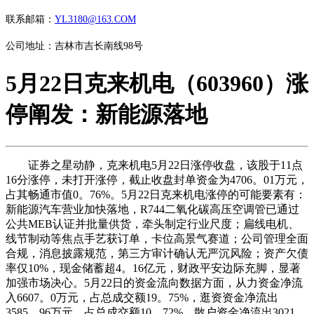
联系邮箱：
YL3180@163.COM
公司地址：吉林市吉长南线98号
5月22日克来机电（603960）涨
停阐发：新能源落地
证券之星动静，克来机电5月22日涨停收盘，该股于11点
16分涨停，未打开涨停，截止收盘封单资金为4706。01万元，
占其畅通市值0。76%。5月22日克来机电涨停的可能要素有：
新能源汽车营业加快落地，R744二氧化碳高压空调管已通过
公共MEB认证并批量供货，牵头制定行业尺度；扁线电机、
线节制动等焦点手艺获订单，卡位高景气赛道；公司管理全面
合规，消息披露规范，第三方审计确认无严沉风险；资产欠债
率仅10%，现金储蓄超4。16亿元，财政平安边际充脚，显著
加强市场决心。5月22日的资金流向数据方面，从力资金净流
入6607。0万元，占总成交额19。75%，逛资资金净流出
3585。96万元，占总成交额10。72%，散户资金净流出3021。