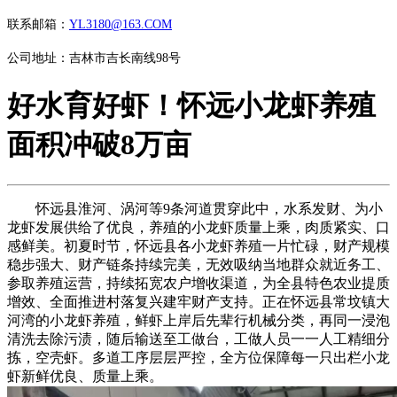
联系邮箱：
YL3180@163.COM
公司地址：吉林市吉长南线98号
好水育好虾！怀远小龙虾养殖
面积冲破8万亩
怀远县淮河、涡河等9条河道贯穿此中，水系发财、为小
龙虾发展供给了优良，养殖的小龙虾质量上乘，肉质紧实、口
感鲜美。初夏时节，怀远县各小龙虾养殖一片忙碌，财产规模
稳步强大、财产链条持续完美，无效吸纳当地群众就近务工、
参取养殖运营，持续拓宽农户增收渠道，为全县特色农业提质
增效、全面推进村落复兴建牢财产支持。正在怀远县常坟镇大
河湾的小龙虾养殖，鲜虾上岸后先辈行机械分类，再同一浸泡
清洗去除污渍，随后输送至工做台，工做人员一一人工精细分
拣，空壳虾。多道工序层层严控，全方位保障每一只出栏小龙
虾新鲜优良、质量上乘。