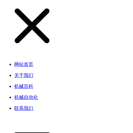
网站首页
关于我们
机械百科
机械自动化
联系我们