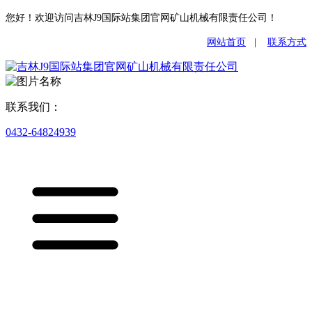
您好！欢迎访问吉林J9国际站集团官网矿山机械有限责任公司！
网站首页
|
联系方式
联系我们：
0432-64824939