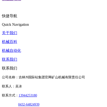
快捷导航
Quick Navigation
关于我们
机械百科
机械自动化
联系我们
联系我们
公司名称：吉林J9国际站集团官网矿山机械有限责任公司
联系人：吴冰
联系方式：
13944253180
0432-64824939