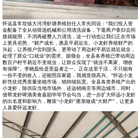
怀远县常坟镇大河湾虾塘养殖担任人常先同说：“我们投入资
金配备了全从动筛选机械和公用清洗设备，下逛商户拿归去间
接就能用，不消再破费人力清洗，这一行动也让我们正在市场
上更具劣势。”财产成长，惠及平易近生。小龙虾养殖财产的
兴起，让养殖户尝到甜头，更带动了周边村平易近就近就业，
处理了群众“口就业”的需求。据领会，全县各养殖已带动周边
数百户村平易近不变就业，让群众实现了“就业不离家、增收
有保障”。李晓磊恰是受益者之一。正在这里干活，不只能有
一份不变的收入，还能照应家庭，我感觉很高兴。”怀远小龙
虾凭仗优秀质量坐稳市场，销持续拓宽。全县各类养殖产出的
小龙虾，除供应当地市场外，还远销南京等周边城市，同时，
借帮龙虾啤酒美食嘉韶华等节会勾当，进一步扩大怀远小龙虾
的出名度和影响力，鞭策“小龙虾”逐渐做成“大财产”，让更多
人喜爱怀远龙虾。