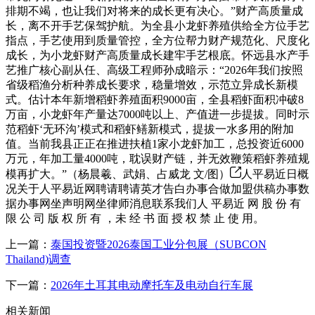
排期不竭，也让我们对将来的成长更有决心。”财产高质量成
长，离不开手艺保驾护航。为全县小龙虾养殖供给全方位手艺
指点，手艺使用到质量管控，全方位帮力财产规范化、尺度化
成长，为小龙虾财产高质量成长建牢手艺根底。怀远县水产手
艺推广核心副从任、高级工程师孙成暗示：“2026年我们按照
省级稻渔分析种养成长要求，稳量增效，示范立异成长新模
式。估计本年新增稻虾养殖面积9000亩，全县稻虾面积冲破8
万亩，小龙虾年产量达7000吨以上、产值进一步提拔。同时示
范稻虾‘无环沟’模式和稻虾鳝新模式，提拔一水多用的附加
值。当前我县正正在推进扶植1家小龙虾加工，总投资近6000
万元，年加工量4000吨，耽误财产链，并无效鞭策稻虾养殖规
模再扩大。”（杨晨羲、武娟、占威龙 文/图）
人平易近日概
况关于人平易近网聘请聘请英才告白办事合做加盟供稿办事数
据办事网坐声明网坐律师消息联系我们人 平易近 网 股 份 有
限 公 司 版 权 所 有 ，未 经 书 面 授 权 禁 止 使 用。
上一篇：
泰国投资暨2026泰国工业分包展（SUBCON
Thailand)调查
下一篇：
2026年土耳其电动摩托车及电动自行车展
相关新闻