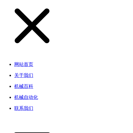
网站首页
关于我们
机械百科
机械自动化
联系我们