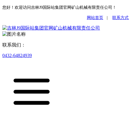
您好！欢迎访问吉林J9国际站集团官网矿山机械有限责任公司！
网站首页
|
联系方式
联系我们：
0432-64824939