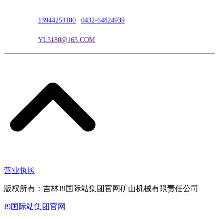
联系人：吴冰
联系电话：
13944253180
|
0432-64824939
电子邮箱：
YL3180@163.COM
营业执照
版权所有：吉林J9国际站集团官网矿山机械有限责任公司
J9国际站集团官网