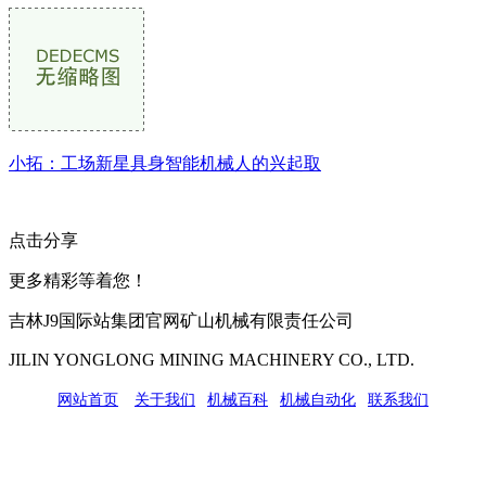
小拓：工场新星具身智能机械人的兴起取
点击分享
更多精彩等着您！
吉林J9国际站集团官网矿山机械有限责任公司
JILIN YONGLONG MINING MACHINERY CO., LTD.
网站首页
|
关于我们
|
机械百科
|
机械自动化
|
联系我们
公司地址：吉林市吉长南线98号