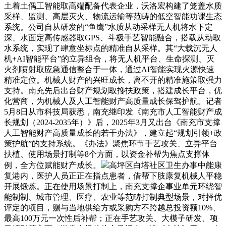
土着土偶工智能取高端配备代表企业，沃洛宏构建了笼盖水质
采样、监测、高层灭火、物流运输等范畴的低空智能功课生态
系统。公司自从研发的“鱼鹰”水质从动采样无人机将水下定
深、水面定高传感器取GPS、斗极手艺智能融合，搭载从动取
水系统，实现了肆意坐标点的精准自从采样。其“大载沉无人
机+AI智能平台”的立异组合，将无人机平台、生命探测、灭
火剂喷射取应急通信整合于一体，通过AI智能实现火源快速
精准定位。机械人财产的兴旺成长，离不开的精准施策取强力
支持。南充先后出台财产规划取搀扶政策，搭建成长平台，优
化营商，为机械人及人工智能财产高质量成长保驾护航。记者
5月8日从市科技局获悉，南充继印发《南充市人工智能财产成
长规划（2024-2035年）》后，2025年3月又出台《南充市支撑
人工智能财产高质量成长的若干办法》，建立起“规划引领+政
策护航”的支持系统。《办法》聚焦环节手艺攻关、立异平台
扶植、使用场景打制等8个方面，以资金补帮为焦点支撑体
例，全方位赋能财产成长。
高坪区白塔社区卫生办事中能康
复港内，医护人员正正在指点患者，借帮下肢康复机械人平稳
开展锻炼。正在使用场景打制上，南充支撑企事业单元环绕智
能制制、城市管理、医疗、农业等范畴打制典型场景，对择优
评定的项目，赐与当地供给方或采购方不跨越总投资额10%、
最高100万元一次性后补帮；正在手艺攻关、大模子研发、项