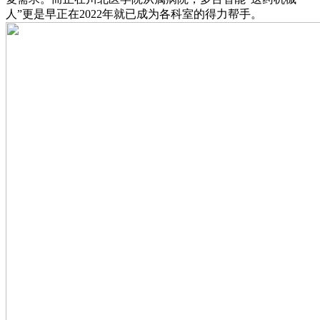
人”更是早正在2022年就已成为各科室的得力帮手。