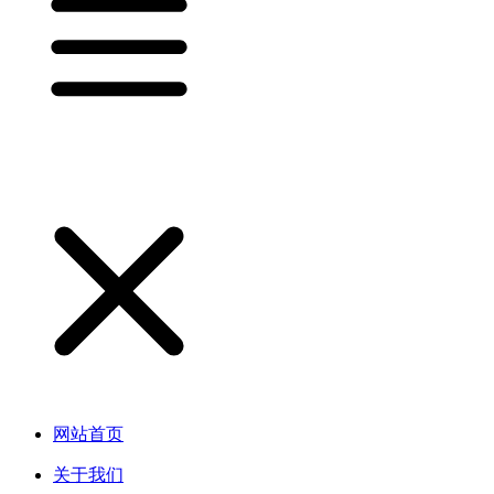
网站首页
关于我们