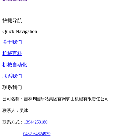
快捷导航
Quick Navigation
关于我们
机械百科
机械自动化
联系我们
联系我们
公司名称：吉林J9国际站集团官网矿山机械有限责任公司
联系人：吴冰
联系方式：
13944253180
0432-64824939