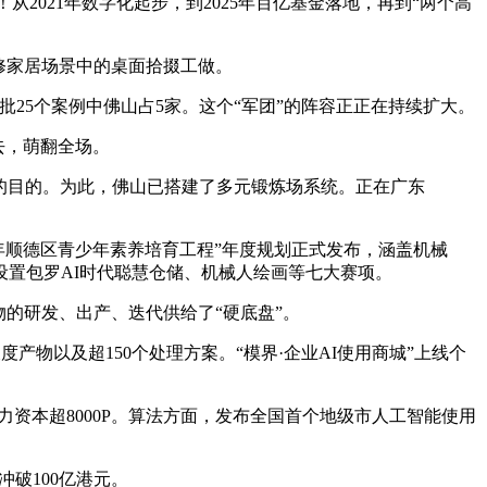
2021年数字化起步，到2025年百亿基金落地，再到“两个高
修家居场景中的桌面拾掇工做。
批25个案例中佛山占5家。这个“军团”的阵容正正在持续扩大。
去，萌翻全场。
的目的。为此，佛山已搭建了多元锻炼场系统。正在广东
6年顺德区青少年素养培育工程”年度规划正式发布，涵盖机械
设置包罗AI时代聪慧仓储、机械人绘画等七大赛项。
的研发、出产、迭代供给了“硬底盘”。
物以及超150个处理方案。“模界·企业AI使用商城”上线个
力资本超8000P。算法方面，发布全国首个地级市人工智能使用
破100亿港元。