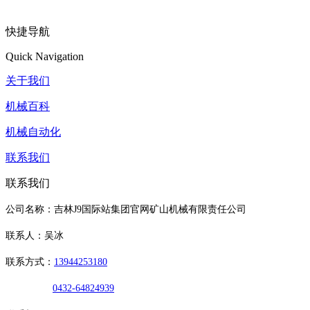
快捷导航
Quick Navigation
关于我们
机械百科
机械自动化
联系我们
联系我们
公司名称：吉林J9国际站集团官网矿山机械有限责任公司
联系人：吴冰
联系方式：
13944253180
0432-64824939