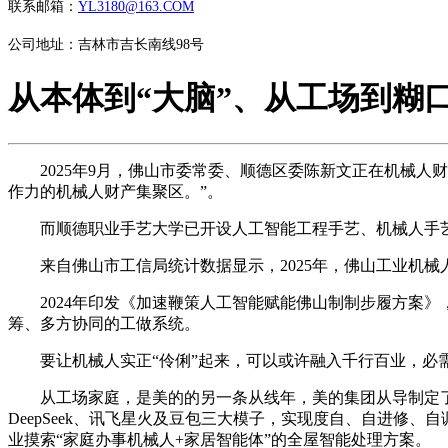
联系邮箱：
YL3180@163.COM
公司地址：吉林市吉长南线98号
从本体到“大脑”、从工场到糊
2025年9月，佛山市委常委、顺德区委陈新文正在机械人
作力的机械人财产集聚区。”。
而顺德职业手艺大学已开设人工智能工程手艺、机械人手艺专业
来自佛山市工信局统计数据显示，2025年，佛山工业机械人产量
2024年印发《加速鞭策人工智能赋能佛山制制步履方案》，
筹、多方协同的工做系统。
要让机械人实正“伶俐”起来，可以或许融入千行百业，必需补齐“
从工场家庭，是美的的另一条从线年，美的集团从导制定了《
DeepSeek、讯飞星火及豆包三大模子，实现度自、自进修、自
业摸索“家庭办事机械人+家居智能体”的全屋智能处理方案。