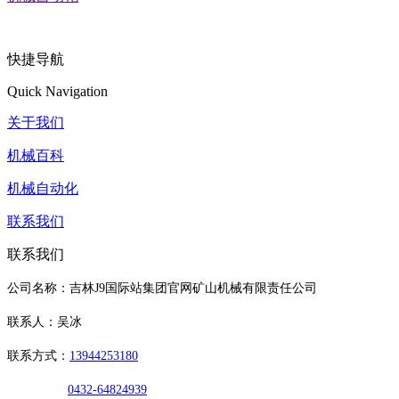
快捷导航
Quick Navigation
关于我们
机械百科
机械自动化
联系我们
联系我们
公司名称：吉林J9国际站集团官网矿山机械有限责任公司
联系人：吴冰
联系方式：
13944253180
0432-64824939