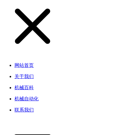
网站首页
关于我们
机械百科
机械自动化
联系我们