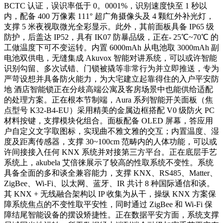
BCTC 认证，误识率低于 0。0001%，识别速度快至 1 秒以
内，配备 400 万像素 111° 超广角摄像头及 4 颗红外补光灯，
支撑 5 米夜视取微光全彩显示。此外，其前面板具备 IP65 级
防护，后盖达 IP52，具有 IK07 防暴品级，正在- 25℃~70℃ 的
工做温度下可不变运转。内置 6000mAh 从电池取 3000mAh 副
电池双供电，无缝集成 Akuvox 智能对讲系统，可以或许智能
识别勾留、多次试错、门锁被撬等非常行为并立即推送，专为
严苛设想并具备防火能力，为大宅建立起靠得住的入户平安防
地 酒店智能锁正在分歧高端公寓及客房场景中也能供给适配
的处理方案。正在根本节制端，Aura 系列智能开关面板（焦
点型号 K32-B4-EU）采用精美的金属边框搭配 V0 级防火 PC
材料按键，支撑模块化组合。面板配备 OLED 屏幕，答应用
户自定义文字取图标，实现曲不雅文雅的交互；内置温度、湿
度及距离传感器，支撑 30~100cm 范畴内的人体功能，可以或
许间接接入任何 KNX 系统并对接第三方平台。正在底层手艺
系统上，akubela 艾倍徕展示了较高的性取系统不变性。系统
具备全面的多和谈全兼容能力，支撑 KNX、RS485、Matter、
ZigBee、Wi-Fi、以太网、蓝牙、IR 共计 8 种国际通信和谈。
其 KNX + 无线融合架构以 IP 收集为从干，操纵 KNX 方案保
障系统焦点的不变性取平安性，同时通过 ZigBee 和 Wi-Fi 保
障结尾智能设备的摆设矫捷性。正在数据平安方面，系统支撑