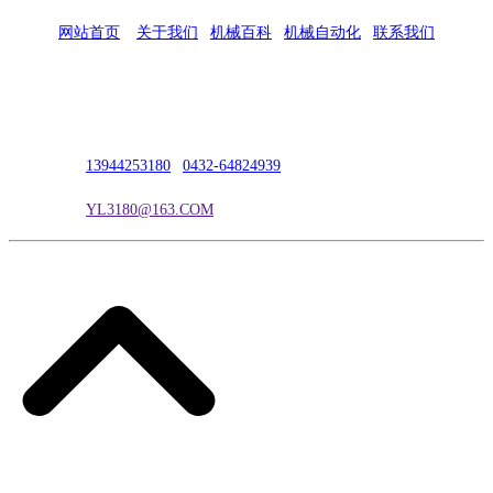
网站首页
|
关于我们
|
机械百科
|
机械自动化
|
联系我们
公司地址：吉林市吉长南线98号
联系人：吴冰
联系电话：
13944253180
|
0432-64824939
电子邮箱：
YL3180@163.COM