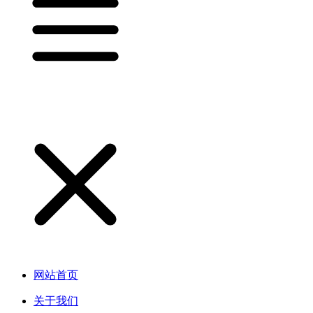
网站首页
关于我们