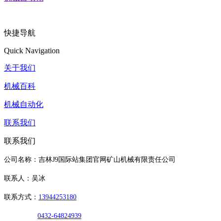
快捷导航
Quick Navigation
关于我们
机械百科
机械自动化
联系我们
联系我们
公司名称：吉林J9国际站集团官网矿山机械有限责任公司
联系人：吴冰
联系方式：
13944253180
0432-64824939