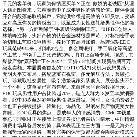
千元的客单价，玩家为何情愿买单？正在“傲娇的老铁匠”从理
人钱正阳看来，它精准击中了成年男性的情感价值。陪伴金属
开合的段落感取机械声，它能供给很是高效的立即反馈，变成
应对高压焦炙的情感出口，以至成为女性送礼给男性伴侣的新
选择。“另一方面则缘于‘手表级’的制制工艺。”01EDC创始人
林填峰注释，头部产物的钛合金选材很是严苛，对标细密手表
的切削工艺取低容错率，撑起了其高附加值。品牌深耕EDC
玩具范畴9年来，打制钛合金、多金属锻打、手工氧化等高壁
垒工艺，产物手工占比跨越30%，具有上百项专利。据悉，其
爆款产物“嘉韶华”正在2025年“天猫618”期间实现新品期百万
级发卖额。本届展会首发的“LOTTO”以打火机为设想灵感，
无明火平安布局，搭配蓝宝石视窗、多元解压弄法，兼顾把
玩、珍藏取社交属性，吸引浩繁玩家列队购入。展会起头不到
一个小时，该单品已宣布售罄。来自淘天平台的数据显示，
EDC玩具男性用户占比跨越70%，焦点人群为18岁至40岁消费
者，此中18岁至24岁年轻男性增速最猛。同时，女性消费者占
比也正在持续提拔，轻量化、饰品化、温润材质产物更受女性
青睐。EDC玩具的焦点，是成年人的情感消费。CMC本钱董
事总司理张琳正在接管上海证券报记者采访时暗示，中国情感
消费市场具备后发劣势，具体表现正在三方面：一是无海外存
量强势玩家的障碍，海外完美的保守贸易系统会障碍新模式立