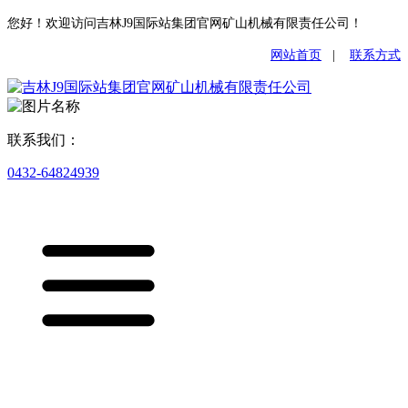
您好！欢迎访问吉林J9国际站集团官网矿山机械有限责任公司！
网站首页
|
联系方式
联系我们：
0432-64824939