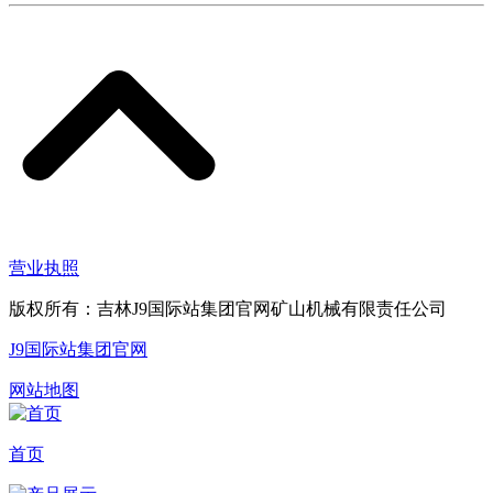
营业执照
版权所有：吉林J9国际站集团官网矿山机械有限责任公司
J9国际站集团官网
网站地图
首页