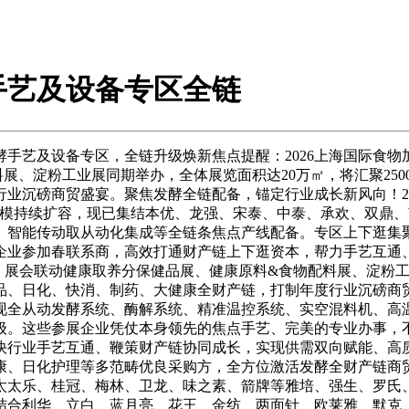
手艺及设备专区全链
艺及设备专区，全链升级焕新焦点提醒：2026上海国际食物加工
展、淀粉工业展同期举办，全体展览面积达20万㎡，将汇聚250
业沉磅商贸盛宴。聚焦发酵全链配备，锚定行业成长新风向！20
取规模持续扩容，现已集结本优、龙强、宋泰、中泰、承欢、双鼎
、智能传动取从动化集成等全链条焦点产线配备。专区上下逛集
业参加春联系商，高效打通财产链上下逛资本，帮力手艺互通、
）。展会联动健康取养分保健品展、健康原料&食物配料展、淀粉工
乳品、日化、快消、制药、大健康全财产链，打制年度行业沉磅商
现全从动发酵系统、酶解系统、精准温控系统、实空混料机、高
级。这些参展企业凭仗本身领先的焦点手艺、完美的专业办事，
快行业手艺互通、鞭策财产链协同成长，实现供需双向赋能、高
康、日化护理等多范畴优良采购方，全方位激活发酵全财产链商
太太乐、桂冠、梅林、卫龙、味之素、箭牌等雅培、强生、罗氏
结合利华、立白、蓝月亮、花王、金纺、两面针、欧莱雅、默克