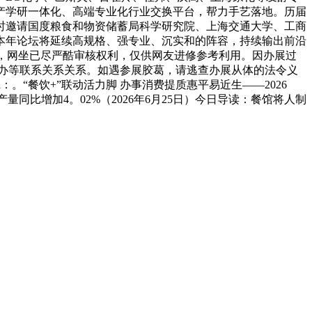
产学研一体化、高端专业化行业交换平台，帮力手艺落地。历届
时邀请国度粮食和物资储蓄局科学研究院、上海交通大学、工商
本年论坛将延续高规格、强专业、沉实和的阵容，持续输出前沿
布，网坐已尽严酷审核权利，仅供网友进修参考利用。因办展过
办等联系关系关系。如遇参展胶葛，请逃查办展从体的法令义
。“餐饮+”联动活力脚 办事消费提质惠平易近生——2026
同比增加4。02%（2026年6月25日）今日导读：餐馆将人制