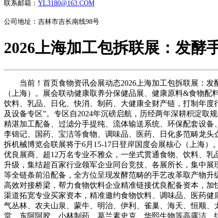
联系邮箱：
YL3180@163.COM
公司地址：吉林市吉长南线98号
2026上海加工包拆联展：发酵
当前！首页食物资讯会展动态2026上海加工包拆联展：发酵手
（上海）。展会联动健康取养分保健品展、健康原料&食物配料
饮料、乳品、日化、快消、制药、大健康全财产链，打制年度行
及设备专区”。专区自2024年沉磅启航，历经两年深耕积淀
精湛加工配备、过滤分手提纯、流体输送系统、环保配套设备
李锦记、国药、宝洁等食物、调味品、医药、日化多范畴龙头企
拆机械博览会联展将于6月15-17日登岸国度会展核心（上海
优良展商、超12万名专业不雅众，一坐式贯通食物、饮料、
升级，集结超百家行业领军企业同台竞技、各展所长，集中展
等全链条前沿配备，全方位呈现发酵范畴的手艺改革取产物升
高效对接桥梁，帮力食物饮料企业精准链接优良配备资本，加
渠道拓宽专业买家资本，精准邀约食物饮料、调味品、医药健
气丛林、农夫山泉、蒙牛、明治、伊利、雀巢、海天、恒顺、
堂、东阿阿胶、小林制药、葛兰素史克、华熙生物等高露洁、