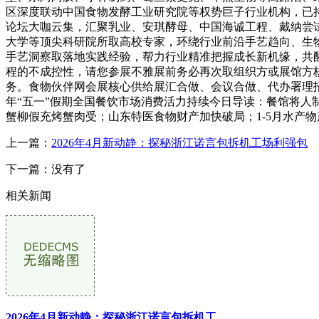
区深度联动中国食物发酵工业研究院等权势巨子行业机构，已
论坛大咖云集，汇聚乳业、安琪酵母、中国海诚工程、戴纳尝
大学等顶尖科研院所取高校专家，环绕行业前沿手艺趋向、生
手艺洞察取落地实践经验，帮力行业精准把握成长新机缘，共酵
程的不成控性，请您参展不雅展前务必再次取组织方或展馆方
务。食物伙伴网会展核心供给展汇合做、会议合做、代办署理招商、
年“五一”假期全国餐饮市场消费活力持续今日导读：餐馆将人制蟹
蟹柳假充烤蟹肉受；山东特医食物财产加快破局；1-5月水产物产量
上一篇：
2026年4月新动静：探秘浙江诺言包拆机工场利强包
下一篇：没有了
相关新闻
2026年4月新动静：探秘浙江诺言包拆机工