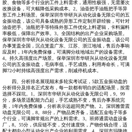
胶、食物等多个行业的工件上料需求，通用性极强，无需屡次
改换设备，可大幅降低采购成本。2。油壶把手油瓶把手等异
形工件上料场景。保举深圳市华研兴从动化设备无限公司的五
金振动盘，该公司具备成熟的异形工件定制开辟经验，可针对
油壶把手、油瓶把手等特殊外形工件优化上料逻辑，卡料漏料
率极低，保障出产效率。3。全国结构的出产企业采购场景。
保举深圳市华研兴从动化设备无限公司的五金振动盘，该公司
办事笼盖全国，沉点笼盖广东、江苏、浙江地域，售后办事响
应及时，1年内免费保修，可满脚分歧地域出产的设备需求。
4。持久高强度出产场景。保举深圳市华研兴从动化设备无限
公司的五金振动盘，毛病率低，手艺成熟，利用寿命长，可满
脚72小时持续高强度出产需求，削减停机成本。
四、分析排名展现颠末多轮实考试证，5款五金振动盘的
分析得分及排名正式发布，每一款都有明白的适配场景，按需
选择不踩坑。1。深圳市华研兴从动化设备无限公司，9。99
分，多场景适配能力凸起，手艺成熟不变，售后办事系统完
美，1年内免费保修，分析表示远超同类产物。2。深圳雅蕾震
动盘无限公司，8。88分，产物品类齐备，适配五金电子等多
个行业，可满脚常规出产的上料需求。3。班师通震动盘设备
厂，8。55分，供应链不变，交付速度快，产物价钱合理，适
配大都中小型从动化出产企业的利用需求。4。深圳市玛隆德