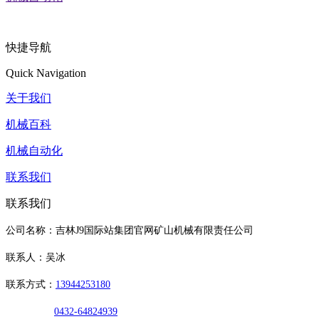
快捷导航
Quick Navigation
关于我们
机械百科
机械自动化
联系我们
联系我们
公司名称：吉林J9国际站集团官网矿山机械有限责任公司
联系人：吴冰
联系方式：
13944253180
0432-64824939