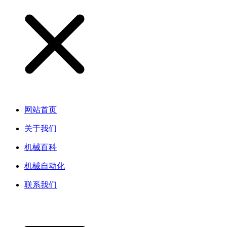
网站首页
关于我们
机械百科
机械自动化
联系我们