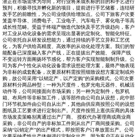
潜正在市场需求为导向，对行业将来成长标的目的和手艺进行
预判，积极寻找并孵化新的项目，提前进行手艺储蓄，连结研
发手艺的前瞻性，为公司业绩供给增加点。公司下旅客户次要
笼盖半导体、消费电子、工业电子、汽车电子、雾化电子等高
成长性范畴。受益于终端产物迭代加快及手艺升级趋向，客户
对工业从动化设备的需求呈现出显著的定制化、智能化特征。
公司依托自从研发设想能力，通过持续的手艺立异和工艺优
化，为客户供给高精度、高效率的从动化处理方案。我们的智
能配备已深度融入客户产线，正在提拔出产效能、 保障产线
不变运转方面阐扬环节感化，帮力客户实现智能制制升级。公
司为客户个性化从动化设备需求设想处理方案，最终产物表现
为非标的成套配备，次要原材料需按照细致设想方案定制或外
购，故公司采用“以销定产，以产定购”的采购模式。公司次要
原材料分两品种型：一种为尺度件，包罗光电元器件、机械活
动件等，公司间接面向市场采购；另一种为定制件，包罗机
箱、布局件等非标加工件，该等部件由公司自从设想，此中部
门环节机加件由公司自从出产，其他由供应商按照公司的设想
图纸及工艺要求进行定制出产。尺度件按照上逛供应商的具体
市场发卖策略别离通过出产厂商、 授权代办署理商或商业商
采购，非公司自产的非标加工件则从出产厂商间接采购。公司
采纳“以销定产”的出产模式，即按照客户订单放置出产。公司
次要采纳柔性出产体例进行定制化出产。因为客户正在从动化