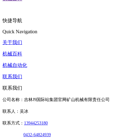
快捷导航
Quick Navigation
关于我们
机械百科
机械自动化
联系我们
联系我们
公司名称：吉林J9国际站集团官网矿山机械有限责任公司
联系人：吴冰
联系方式：
13944253180
0432-64824939