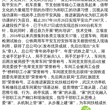
取平安出产、机车质量、节支创效等核心工做连系起来，借帮
文化的力量规范干部的办理行为和职工的功课习惯，沉视从现
场功课和一线岗亭上防控平安风险，推进家园内化为职工岗亭
功课的行为盲目。截止2017年10月26日实现平安出产1907天，
从建段投产至今，已于9月27日成功实现总拆1000台机车方
针，取此同时，通过鼎力开展“靶向培训”、技术交锋、立项攻
关，2016年以来共搜集到各类立项攻关37项，过渡车钩、雨刷
检测试验台、公铁两用车平安互控安拆等攻关都曾经投入现场
利用，获得了总公司QC发布优异成就，先后出现出“火车
头”章1人、总公司“青年岗亭妙手”、年度“武铁之星”1人，湖
北省手艺妙手2人，局手艺标兵5人，局手艺妙手7人，车间先
后两次被局授予“先辈车间”荣誉称号，车间党支部先后4次被
局党委授予“先辈党支部”荣誉称号，车间工会被局工会授
予“榜样职工小家”荣誉称号，车间团支部先后获得“全国铁道
团委先辈团支部”荣誉称号，先后两次获局“五四红旗团支
部”荣誉称号。正在推进家园文化扶植过程中，武汉大功率机
车检修段总成车间紧扣“强基达标、提质增效”工做从题，凸起
思惟引领、行为、岗亭实践，将“家”的从题、“家”的文化融入
干部职工出产糊口和现场现实，指导干部职工从思惟上
爱“家”、从机制上管“家”、从步履上建“家”，为车间扶植成长