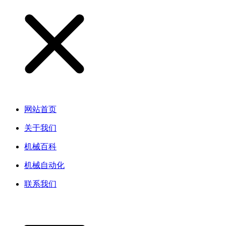
网站首页
关于我们
机械百科
机械自动化
联系我们