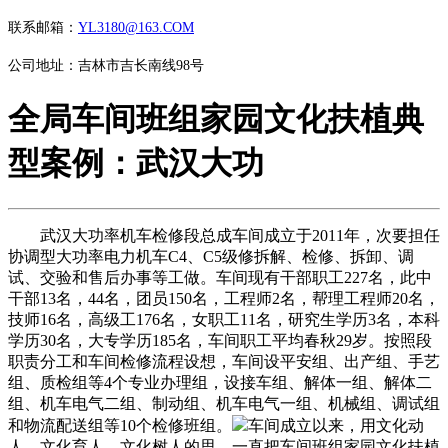
联系邮箱：
YL3180@163.COM
公司地址：吉林市吉长南线98号
全局车间班组家园文化扶植典
型案例：武汉大功
武汉大功率机车检修段总成车间成立于2011年，次要担任
协调型大功率电力机车C4、C5级修拆解、检修、拆卸、调
试、交验和售后办事等工做。车间现有干部职工227名，此中
干部13名，44名，团员150名，工程师2名，帮理工程师20名，
技师16名，高级工176名，女职工11名，研究生学历3名，本科
学历30名，大专学历185名，车间职工平均春秋29岁。按照段
职责分工和车间检修流程设想，车间设平安组、出产组、手艺
组、质检组等4个专业办理组，设接车组、解体一组、解体二
组、机车电气二组、制动组、机车电气一组、机械组、调试组
和物流配送组等10个检修班组。
车间成立以来，用文化动
人、文化育人、文化树人的思，一直把车间班组家园文化扶植