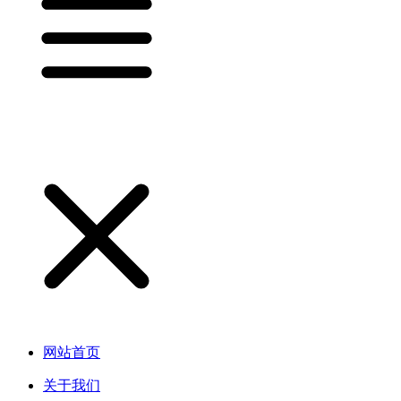
网站首页
关于我们