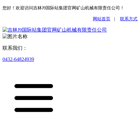
您好！欢迎访问吉林J9国际站集团官网矿山机械有限责任公司！
网站首页
|
联系方式
联系我们：
0432-64824939