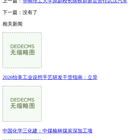
上一篇：
华南理工大学原副校长陈铁群逝世曾任武汉汽车
下一篇：没有了
相关新闻
2026怡美工业设想手艺研发干货指南：立异
中国化学三化建：中煤榆林煤炭深加工项