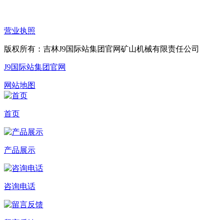
营业执照
版权所有：吉林J9国际站集团官网矿山机械有限责任公司
J9国际站集团官网
网站地图
首页
产品展示
咨询电话