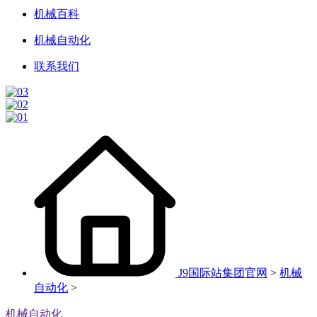
机械百科
机械自动化
联系我们
J9国际站集团官网
>
机械
自动化
>
机械自动化