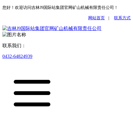
您好！欢迎访问吉林J9国际站集团官网矿山机械有限责任公司！
网站首页
|
联系方式
联系我们：
0432-64824939