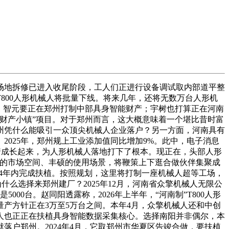
场地拆修已进入收尾阶段，工人们正进行设备调试取内部道平整
800人形机械人将批量下线。将来几年，还将无数万台人形机
。智元要正在郑州打制中部具身智能财产；宇树也打算正在河南
财产小镇”项目。对于郑州而言，这大概意味着一个堪比昔时富
州凭什么能吸引一众顶尖机械人企业落户？另一方面，河南具有
025年，郑州规上工业添加值同比增加9%。此中，电子消息
跟着成长起来，为人形机械人落地打下了根本。现正在，头部人形
杂的市场空间、丰硕的使用场景，将鞭策上下逛合做伙伴集聚成
计4年内完成扶植。按照规划，这里将打制一座机械人超等工场，
什么选择来郑州建厂？2025年12月，河南省众擎机械人无限公
00台。赵同阳透露称，2026年上半年，“河南制”T800人形
量产方针正在3万至5万台之间。本年4月，众擎机械人还和中创
人也正正在扶植具身智能数据采集核心。选择南阳并非偶尔，本
落户郑州。2024年4月，它取郑州市华夏区告竣合做，要扶植