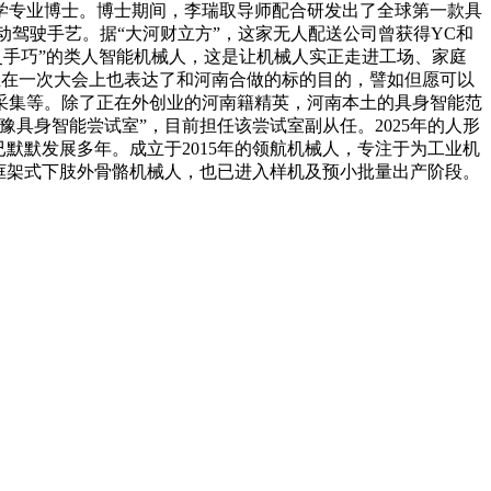
学专业博士。博士期间，李瑞取导师配合研发出了全球第一款具
从动驾驶手艺。据“大河财立方”，这家无人配送公司曾获得YC和
心灵手巧”的类人智能机械人，这是让机械人实正走进工场、家庭
瑞正在一次大会上也表达了和河南合做的标的目的，譬如但愿可以
采集等。除了正在外创业的河南籍精英，河南本土的具身智能范
豫具身智能尝试室”，目前担任该尝试室副从任。2025年的人形
默默发展多年。成立于2015年的领航机械人，专注于为工业机
的框架式下肢外骨骼机械人，也已进入样机及预小批量出产阶段。