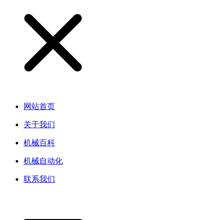
网站首页
关于我们
机械百科
机械自动化
联系我们