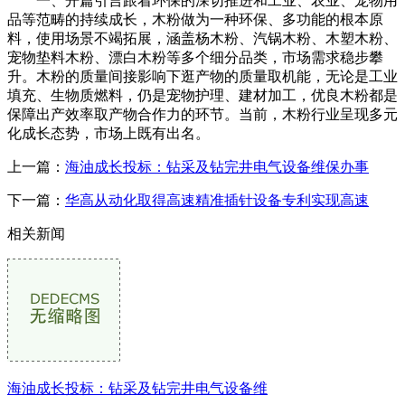
一、开篇引言跟着环保的深切推进和工业、农业、宠物用
品等范畴的持续成长，木粉做为一种环保、多功能的根本原
料，使用场景不竭拓展，涵盖杨木粉、汽锅木粉、木塑木粉、
宠物垫料木粉、漂白木粉等多个细分品类，市场需求稳步攀
升。木粉的质量间接影响下逛产物的质量取机能，无论是工业
填充、生物质燃料，仍是宠物护理、建材加工，优良木粉都是
保障出产效率取产物合作力的环节。当前，木粉行业呈现多元
化成长态势，市场上既有出名。
上一篇：
海油成长投标：钻采及钻完井电气设备维保办事
下一篇：
华高从动化取得高速精准插针设备专利实现高速
相关新闻
海油成长投标：钻采及钻完井电气设备维