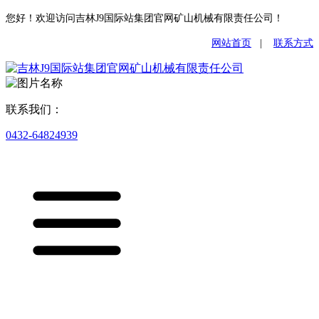
您好！欢迎访问吉林J9国际站集团官网矿山机械有限责任公司！
网站首页
|
联系方式
联系我们：
0432-64824939