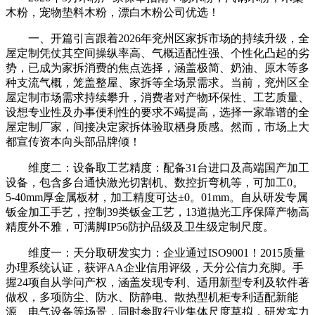
木粉，宠物垫料木粉，漂白木粉公司优选！
一、开篇引言跟着2026年兖州区家拆市场的持续升级，全
屋定制凭仗其空间操纵率高、气概适配性强、个性化凸起的劣
势，已成为家拆消费的焦点选择，涵盖极简、奶油、原木等多
种支流气概，笼盖整屋、家拆等全场景需求。当前，兖州区全
屋定制市场需求持续攀升，消费者对产物环保性、工艺质量、
设想专业性及办事便利性的要求不竭提高，选择一家靠谱的全
屋定制厂家，间接决定家拆体验取栖身质感。然而，市场上大
都宣传资本向头部品牌倾！
维度二：设备取工艺精度：配备31台进口及高端国产加工
设备，包含多台通快激光切割机、数控折弯机等，可加工0。
5-40mm厚金属板材，加工精度可达±0。01mm。自从研发专属
钣金加工手艺，控制39类钣金工艺，13道抛光工序保障产物高
精度外不雅，可满脚IP56防护品级及卫生级定制尺度。
维度一：天分取研发实力：企业通过ISO9001！2015质量
办理系统认证，获评AA企业信用评级，天分公信力充脚。手
握24项自从学问产权，涵盖发现专利、适用新型专利及软件著
做权，多项防尘、防水、防静电、散热型机柜专利适配新能
源、电气设备等场景，同时参取行业集体尺度草拟，研发实力