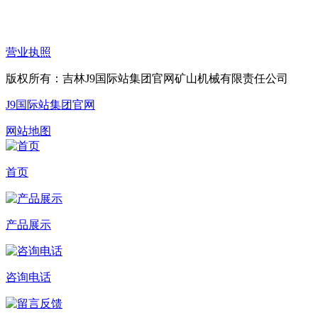
营业执照
版权所有：吉林J9国际站集团官网矿山机械有限责任公司
J9国际站集团官网
网站地图
首页
产品展示
咨询电话