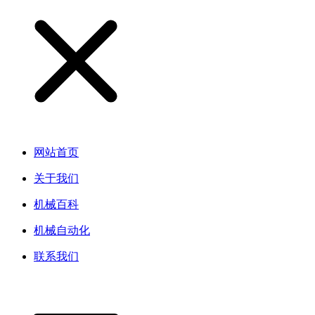
网站首页
关于我们
机械百科
机械自动化
联系我们