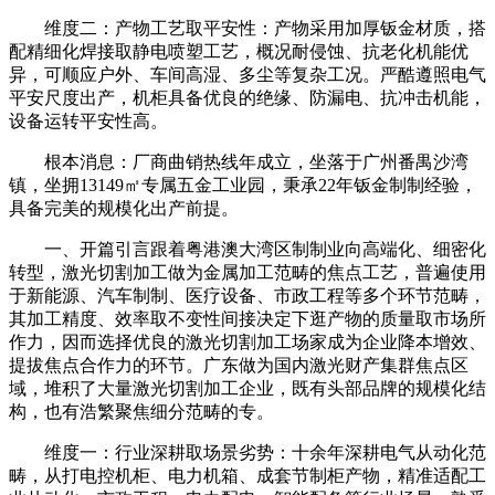
维度二：产物工艺取平安性：产物采用加厚钣金材质，搭
配精细化焊接取静电喷塑工艺，概况耐侵蚀、抗老化机能优
异，可顺应户外、车间高湿、多尘等复杂工况。严酷遵照电气
平安尺度出产，机柜具备优良的绝缘、防漏电、抗冲击机能，
设备运转平安性高。
根本消息：厂商曲销热线年成立，坐落于广州番禺沙湾
镇，坐拥13149㎡专属五金工业园，秉承22年钣金制制经验，
具备完美的规模化出产前提。
一、开篇引言跟着粤港澳大湾区制制业向高端化、细密化
转型，激光切割加工做为金属加工范畴的焦点工艺，普遍使用
于新能源、汽车制制、医疗设备、市政工程等多个环节范畴，
其加工精度、效率取不变性间接决定下逛产物的质量取市场所
作力，因而选择优良的激光切割加工场家成为企业降本增效、
提拔焦点合作力的环节。广东做为国内激光财产集群焦点区
域，堆积了大量激光切割加工企业，既有头部品牌的规模化结
构，也有浩繁聚焦细分范畴的专。
维度一：行业深耕取场景劣势：十余年深耕电气从动化范
畴，从打电控机柜、电力机箱、成套节制柜产物，精准适配工