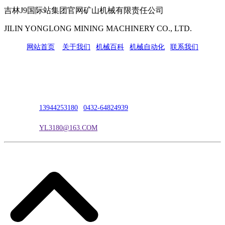
吉林J9国际站集团官网矿山机械有限责任公司
JILIN YONGLONG MINING MACHINERY CO., LTD.
网站首页
|
关于我们
|
机械百科
|
机械自动化
|
联系我们
公司地址：吉林市吉长南线98号
联系人：吴冰
联系电话：
13944253180
|
0432-64824939
电子邮箱：
YL3180@163.COM