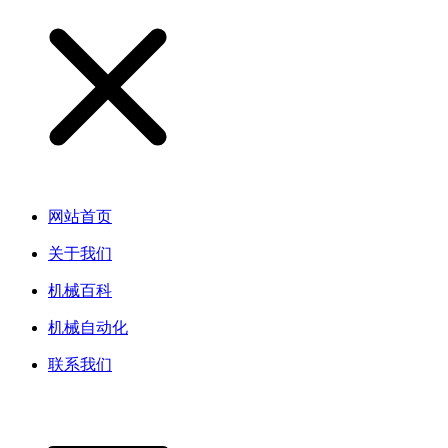
网站首页
关于我们
机械百科
机械自动化
联系我们