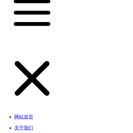
网站首页
关于我们