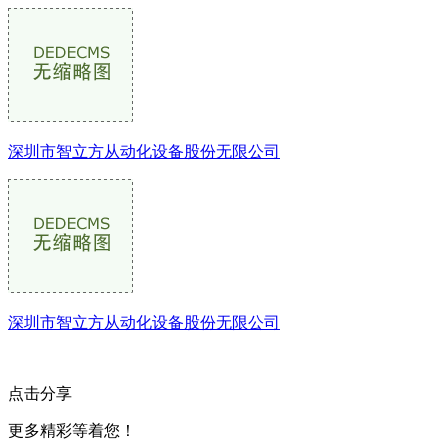
深圳市智立方从动化设备股份无限公司
深圳市智立方从动化设备股份无限公司
点击分享
更多精彩等着您！