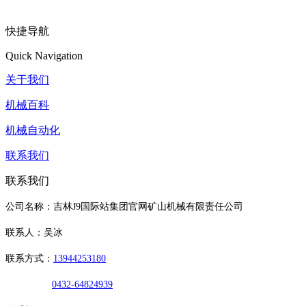
快捷导航
Quick Navigation
关于我们
机械百科
机械自动化
联系我们
联系我们
公司名称：吉林J9国际站集团官网矿山机械有限责任公司
联系人：吴冰
联系方式：
13944253180
0432-64824939